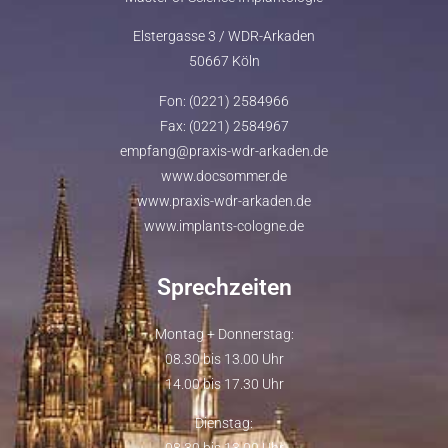
Elstergasse 3 / WDR-Arkaden
50667 Köln
Fon: (0221) 2584966
Fax: (0221) 2584967
empfang@praxis-wdr-arkaden.de
www.docsommer.de
www.praxis-wdr-arkaden.de
www.implants-cologne.de
Sprechzeiten
Montag + Donnerstag:
08.30 bis 13.00 Uhr
14.00 bis 17.30 Uhr
Dienstag: