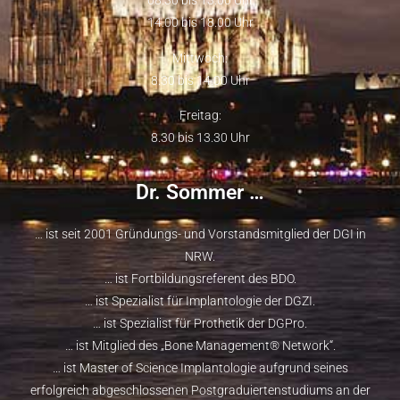
08.30 bis 13.00 Uhr
14.00 bis 18.00 Uhr
Mittwoch:
8.30 bis 14.00 Uhr
Freitag:
8.30 bis 13.30 Uhr
Dr. Sommer …
… ist seit 2001 Gründungs- und Vorstandsmitglied der
DGI
in
NRW.
… ist Fortbildungsreferent des
BDO
.
… ist Spezialist für Implantologie der
DGZI
.
… ist Spezialist für Prothetik der
DGPro
.
… ist Mitglied des „
Bone Management® Network
“.
… ist
Master of Science Implantologie
aufgrund seines
erfolgreich abgeschlossenen Postgraduiertenstudiums an der