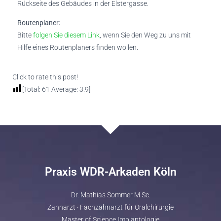
Rückseite des Gebäudes in der Elstergasse.
Routenplaner:
Bitte
folgen Sie diesem Link
, wenn Sie den Weg zu uns mit
Hilfe eines Routenplaners finden wollen.
Click to rate this post!
[Total:
61
Average:
3.9
]
Praxis WDR-Arkaden Köln
Dr. Mathias Sommer M.Sc.
Zahnarzt · Fachzahnarzt für Oralchirurgie
Master of Science Implantologie