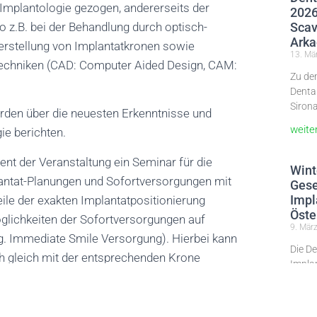
mplantologie gezogen, andererseits der
2026
o z.B. bei der Behandlung durch optisch-
Scav
Arka
erstellung von Implantatkronen sowie
13. Mä
echniken (CAD: Computer Aided Design, CAM:
Zu de
Dental
Sirona
den über die neuesten Erkenntnisse und
weite
ie berichten.
nt der Veranstaltung ein Seminar für die
Wint
lantat-Planungen und Sofortversorgungen mit
Gese
Impl
eile der exakten Implantatpositionierung
Öste
glichkeiten der Sofortversorgungen auf
9. Mär
og. Immediate Smile Versorgung). Hierbei kann
Die De
uch gleich mit der entsprechenden Krone
Impla
rlassen.
2026 
in Zür
ltet, und es werden an die 300 Kolleginnen