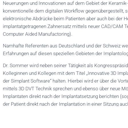
Neuerungen und Innovationen auf dem Gebiet der Keramik-I
konventionelle dem digitalen Workflow gegenübergestellt, s
elektronische Abdrücke beim Patienten aber auch bei der H
implantatgetragenen Zahnersatz mittels neuer CAD/CAM T
Computer Aided Manufactoring).
Namhafte Referenten aus Deutschland und der Schweiz wer
Erfahrungen auf diesen speziellen Gebieten der Implantolog
Dr. Sommer wird neben seiner Tätigkeit als Kongresspräside
Kolleginnen und Kollegen mit dem Titel „Innovative 3D Imp
der Simplant Software“ halten. Hierbei wird er über die Vort
mittels 3D DVT Technik sprechen und ebenso über neue Mö
Implantaten direkt nach der Implantatsetzung berichten (s
der Patient direkt nach der Implantation in einer Sitzung a
versorgt werden und direkt mit festen Zähnen die Praxis ve
Der DGI NRW Kongress wird im Hotel Maritim Köln veransta