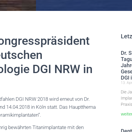
Letz
ongresspräsident
eutschen
Dr. 
Tagu
tologie DGI NRW in
Jahr
Gese
DGI 
13. Apr
Die Ja
Impla
fahlen DGI NRW 2018 wird erneut von Dr.
Praxis
nd 14.04.2018 in Köln statt. Das Hauptthema
weite
eramikimplantaten“.
ährig bewährten Titanimplantate mit den
Dent