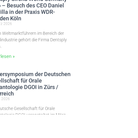
 – Besuch des CEO Daniel
illa in der Praxis WDR-
den Köln
rz 2026
n Weltmarktführern im Bereich der
industrie gehört die Firma Dentsply
.
rlesen »
ersymposium der Deutschen
llschaft für Orale
antologie DGOI in Zürs /
rreich
z 2026
utsche Gesellschaft für Orale
ntologie DGOI veranstaltet im März
erneut ihren beliebten Winterkongress
s / Österreich.