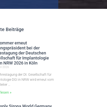
te Beiträge
Sommer erneut
ngspräsident bei der
estagung der Deutschen
llschaft für Implantologie
in NRW 2026 in Köln
il 2026
hrestagung der Dt. Gesellschaft für
ntologie DGI in NRW wird erneut vom
leiter …
rlesen »
sply Sirona World Germany