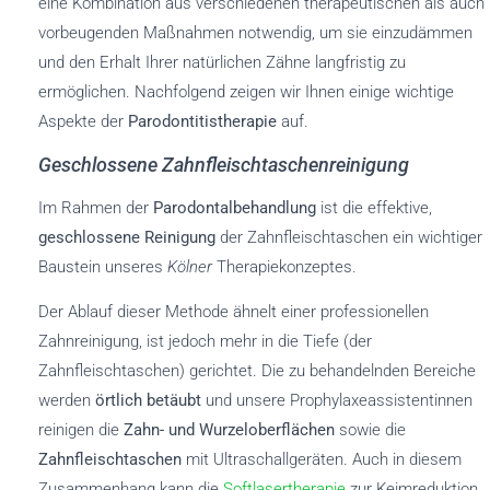
eine Kombination aus verschiedenen therapeutischen als auch
vorbeugenden Maßnahmen notwendig, um sie einzudämmen
und den Erhalt Ihrer natürlichen Zähne langfristig zu
ermöglichen. Nachfolgend zeigen wir Ihnen einige wichtige
Aspekte der
Parodontitistherapie
auf.
Geschlossene Zahnfleischtaschenreinigung
Im Rahmen der
Parodontalbehandlung
ist die effektive,
geschlossene Reinigung
der Zahnfleischtaschen ein wichtiger
Baustein unseres
Kölner
Therapiekonzeptes.
Der Ablauf dieser Methode ähnelt einer professionellen
Zahnreinigung, ist jedoch mehr in die Tiefe (der
Zahnfleischtaschen) gerichtet. Die zu behandelnden Bereiche
werden
örtlich betäubt
und unsere Prophylaxeassistentinnen
reinigen die
Zahn- und Wurzeloberflächen
sowie die
Zahnfleischtaschen
mit Ultraschallgeräten. Auch in diesem
Zusammenhang kann die
Softlasertherapie
zur Keimreduktion