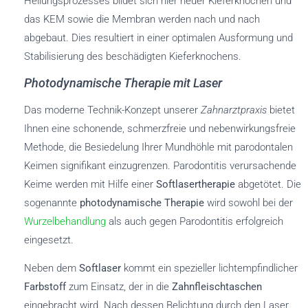
Heilungsprozesses bildet sich hier neuer Kieferknochen und
das KEM sowie die Membran werden nach und nach
abgebaut. Dies resultiert in einer optimalen Ausformung und
Stabilisierung des beschädigten Kieferknochens.
Photodynamische Therapie mit Laser
Das moderne Technik-Konzept unserer
Zahnarztpraxis
bietet
Ihnen eine schonende, schmerzfreie und nebenwirkungsfreie
Methode, die Besiedelung Ihrer Mundhöhle mit parodontalen
Keimen signifikant einzugrenzen. Parodontitis verursachende
Keime werden mit Hilfe einer
Softlasertherapie
abgetötet. Die
sogenannte
photodynamische Therapie
wird sowohl bei der
Wurzelbehandlung
als auch gegen Parodontitis erfolgreich
eingesetzt.
Neben dem
Softlaser
kommt ein spezieller lichtempfindlicher
Farbstoff
zum Einsatz, der in die
Zahnfleischtaschen
eingebracht wird. Nach dessen Belichtung durch den Laser