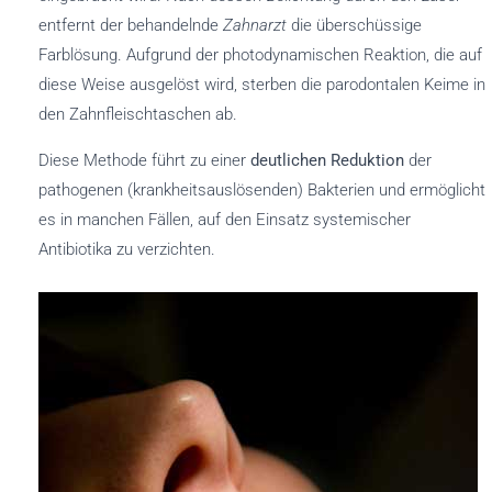
entfernt der behandelnde
Zahnarzt
die überschüssige
Farblösung. Aufgrund der photodynamischen Reaktion, die auf
diese Weise ausgelöst wird, sterben die parodontalen Keime in
den Zahnfleischtaschen ab.
Diese Methode führt zu einer
deutlichen Reduktion
der
pathogenen (krankheitsauslösenden) Bakterien und ermöglicht
es in manchen Fällen, auf den Einsatz systemischer
Antibiotika zu verzichten.