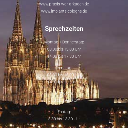
www.praxis-wdr-arkaden.de
www.implants-cologne.de
Sprechzeiten
Montag + Donnerstag:
08.30 bis 13.00 Uhr
14.00 bis 17.30 Uhr
Dienstag:
08.30 bis 13.00 Uhr
14.00 bis 18.00 Uhr
Mittwoch:
8.30 bis 14.00 Uhr
Freitag:
8.30 bis 13.30 Uhr