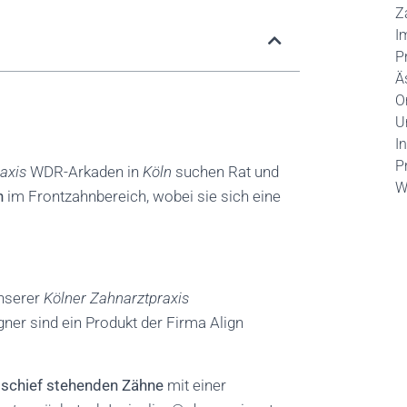
Z
I
P
Ä
O
U
I
P
axis
WDR-Arkaden in
Köln
suchen Rat und
W
n
im Frontzahnbereich, wobei sie sich eine
unserer
Kölner Zahnarztpraxis
gner sind ein Produkt der Firma Align
 schief stehenden Zähne
mit einer