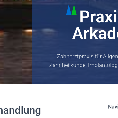
Prax
Arkad
Zahnarztpraxis für Allg
Zahnheilkunde, Implantolog
Nav
ehandlung