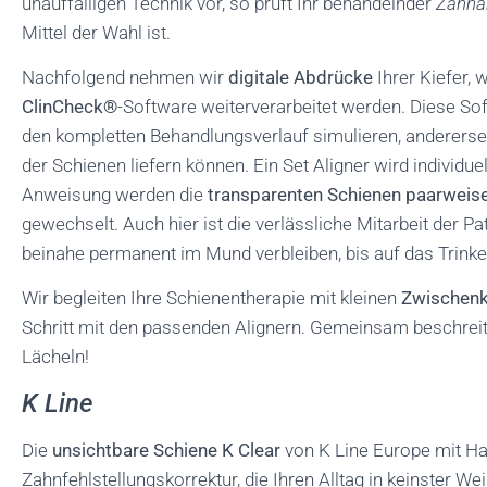
unauffälligen Technik vor, so prüft Ihr behandelnder
Zahna
Mittel der Wahl ist.
Nachfolgend nehmen wir
digitale Abdrücke
Ihrer Kiefer, 
ClinCheck®
-Software weiterverarbeitet werden. Diese So
den kompletten Behandlungsverlauf simulieren, anderersei
der Schienen liefern können. Ein Set Aligner wird individue
Anweisung werden die
transparenten Schienen paarweis
gewechselt. Auch hier ist die verlässliche Mitarbeit der 
beinahe permanent im Mund verbleiben, bis auf das Trink
Wir begleiten Ihre Schienentherapie mit kleinen
Zwischenk
Schritt mit den passenden Alignern. Gemeinsam beschrei
Lächeln!
K Line
Die
unsichtbare Schiene K Clear
von K Line Europe mit Hau
Zahnfehlstellungskorrektur, die Ihren Alltag in keinster W