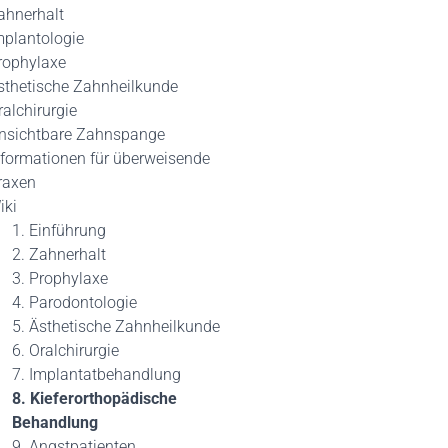
ahnerhalt
mplantologie
rophylaxe
sthetische Zahnheilkunde
ralchirurgie
nsichtbare Zahnspange
nformationen für überweisende
raxen
iki
1. Einführung
2. Zahnerhalt
3. Prophylaxe
4. Parodontologie
5. Ästhetische Zahnheilkunde
6. Oralchirurgie
7. Implantatbehandlung
8. Kieferorthopädische
Behandlung
9. Angstpatienten