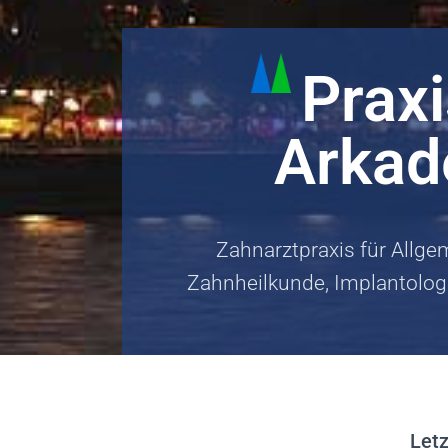
Prax
Arkad
Zahnarztpraxis für Allg
Zahnheilkunde, Implantolog
Letz