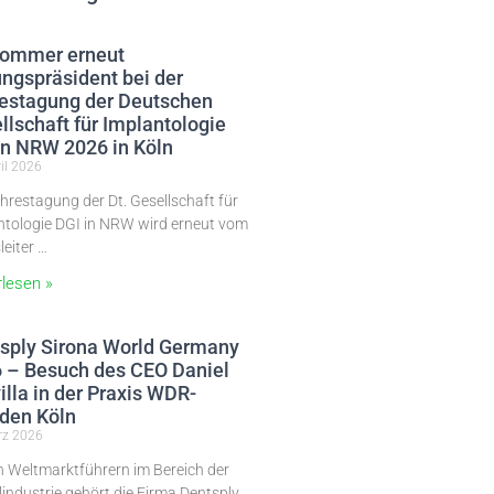
Sommer erneut
ngspräsident bei der
estagung der Deutschen
llschaft für Implantologie
in NRW 2026 in Köln
il 2026
hrestagung der Dt. Gesellschaft für
ntologie DGI in NRW wird erneut vom
leiter …
rlesen »
sply Sirona World Germany
 – Besuch des CEO Daniel
illa in der Praxis WDR-
den Köln
rz 2026
n Weltmarktführern im Bereich der
industrie gehört die Firma Dentsply