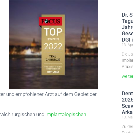
Dr. 
Tagu
Jahr
Gese
DGI 
13. Apr
Die Ja
Impla
Praxis
weite
Dent
rter und empfohlener Arzt auf dem Gebiet der
2026
Scav
Arka
oralchirurgischen und
implantologischen
13. Mä
Zu de
Dental