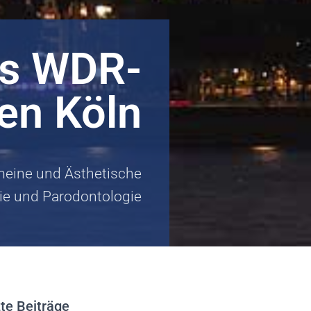
is WDR-
en Köln
emeine und Ästhetische
ie und Parodontologie
te Beiträge