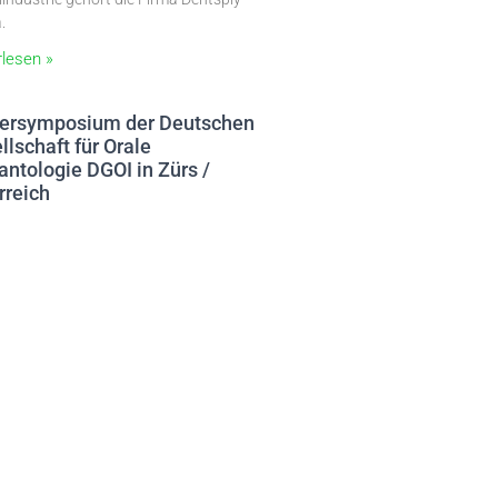
.
rlesen »
ersymposium der Deutschen
llschaft für Orale
antologie DGOI in Zürs /
rreich
z 2026
utsche Gesellschaft für Orale
ntologie DGOI veranstaltet im März
erneut ihren beliebten Winterkongress
s / Österreich.
rlesen »