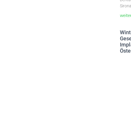
Sirona
weite
Wint
Gese
Impl
Öste
9. Mär
Die De
Impla
2026 
in Zür
weite