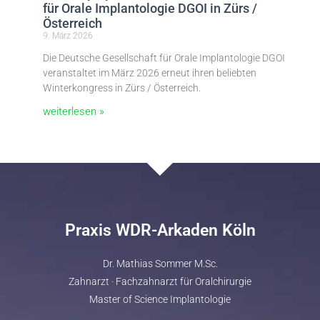
für Orale Implantologie DGOI in Zürs /
Österreich
9. März 2026
Die Deutsche Gesellschaft für Orale Implantologie DGOI
veranstaltet im März 2026 erneut ihren beliebten
Winterkongress in Zürs / Österreich.
weiterlesen »
Praxis WDR-Arkaden Köln
Dr. Mathias Sommer M.Sc.
Zahnarzt · Fachzahnarzt für Oralchirurgie
Master of Science Implantologie