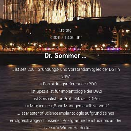
Mittwoch:
8.30 bis 14.00 Uhr
Freitag:
8.30 bis 13.30 Uhr
Dr. Sommer …
… ist seit 2001 Gründungs- und Vorstandsmitglied der
DGI
in
NRW.
… ist Fortbildungsreferent des
BDO
.
… ist Spezialist für Implantologie der
DGZI
.
… ist Spezialist für Prothetik der
DGPro
.
… ist Mitglied des „
Bone Management® Network
“.
… ist
Master of Science Implantologie
aufgrund seines
erfolgreich abgeschlossenen Postgraduiertenstudiums an der
Universität Witten-Herdecke.