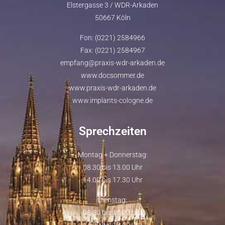
Elstergasse 3 / WDR-Arkaden
50667 Köln
Fon: (0221) 2584966
Fax: (0221) 2584967
empfang@praxis-wdr-arkaden.de
www.docsommer.de
www.praxis-wdr-arkaden.de
www.implants-cologne.de
Sprechzeiten
Montag + Donnerstag:
08.30 bis 13.00 Uhr
14.00 bis 17.30 Uhr
Dienstag:
08.30 bis 13.00 Uhr
14.00 bis 18.00 Uhr