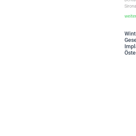
Sirona
weite
Wint
Gese
Impl
Öste
9. Mär
Die De
Impla
2026 
in Zür
weite