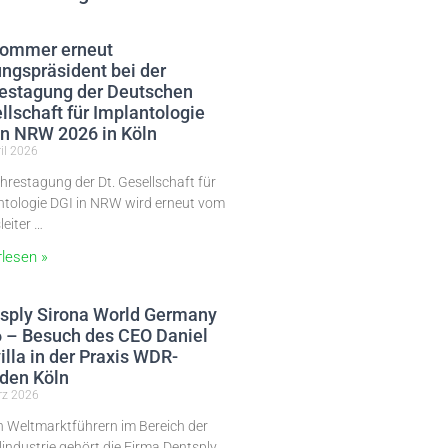
Sommer erneut
ngspräsident bei der
estagung der Deutschen
llschaft für Implantologie
in NRW 2026 in Köln
il 2026
hrestagung der Dt. Gesellschaft für
ntologie DGI in NRW wird erneut vom
leiter …
rlesen »
sply Sirona World Germany
 – Besuch des CEO Daniel
illa in der Praxis WDR-
den Köln
rz 2026
n Weltmarktführern im Bereich der
industrie gehört die Firma Dentsply