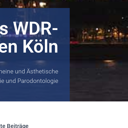
is WDR-
en Köln
emeine und Ästhetische
ie und Parodontologie
te Beiträge