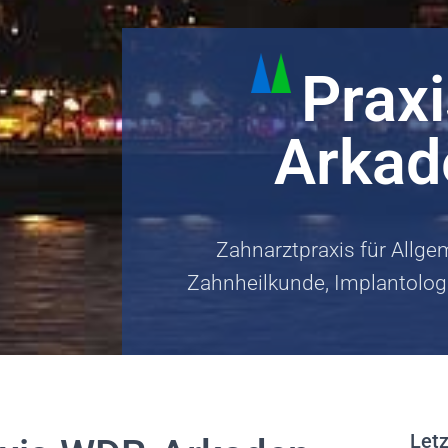
Prax
Arkad
Zahnarztpraxis für Allg
Zahnheilkunde, Implantolog
Letz