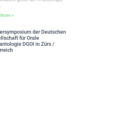
.
rlesen »
ersymposium der Deutschen
llschaft für Orale
antologie DGOI in Zürs /
rreich
z 2026
utsche Gesellschaft für Orale
ntologie DGOI veranstaltet im März
erneut ihren beliebten Winterkongress
s / Österreich.
rlesen »