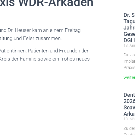
axis WDR-Arkaden
Dr. 
Tagu
Jahr
nd Dr. Heuser kam an einem Freitag
Gese
ltung und Feier zusammen.
DGI 
13. Apr
atientinnen, Patienten und Freunden der
Die Ja
reis der Familie sowie ein frohes neues
Impla
Praxis
weite
Dent
2026
Scav
Arka
13. Mä
Zu de
Dental